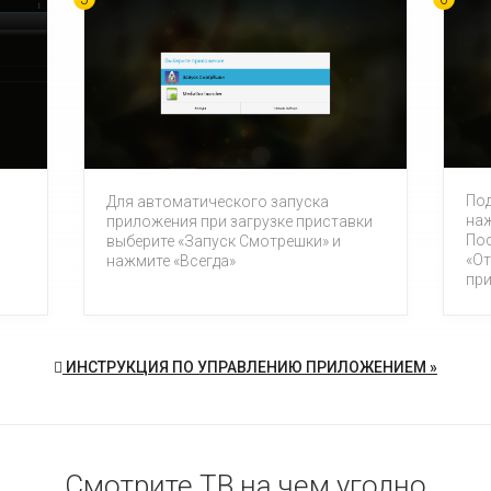
Под
Для автоматического запуска
наж
приложения при загрузке приставки
По
выберите «Запуск Смотрешки» и
«От
нажмите «Всегда»
пр
ИНСТРУКЦИЯ ПО УПРАВЛЕНИЮ ПРИЛОЖЕНИЕМ »
Смотрите ТВ на чем угодно