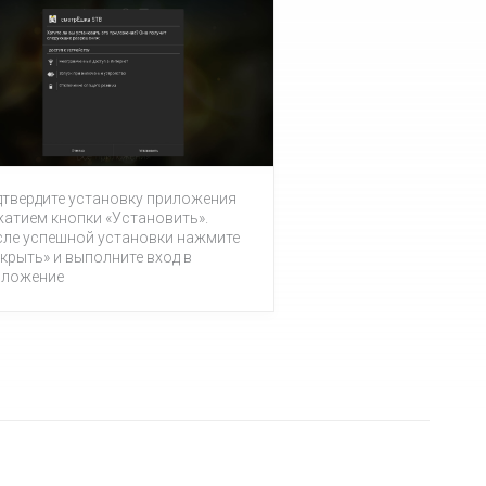
твердите установку приложения
атием кнопки «Установить».
сле успешной установки нажмите
крыть» и выполните вход в
иложение