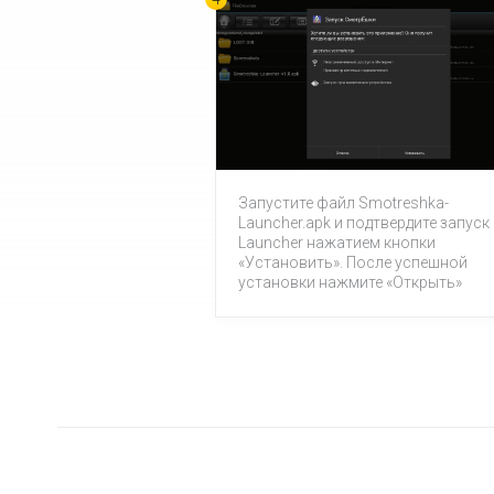
Запустите файл Smotreshka-
Launcher.apk и подтвердите запуск
Launcher нажатием кнопки
«Установить». После успешной
установки нажмите «Открыть»