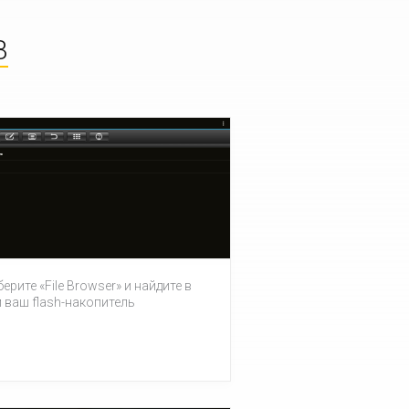
B
ерите «File Browser» и найдите в
 ваш flash-накопитель