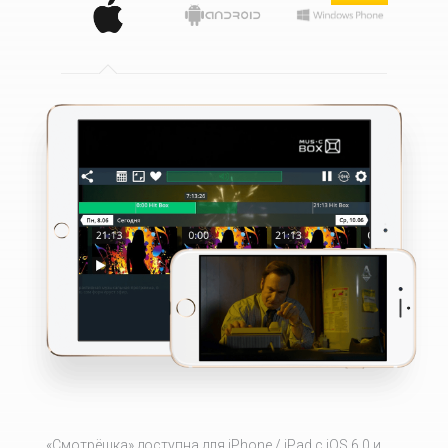
«Смотрёшка» доступна для iPhone / iPad с iOS 6.0 и