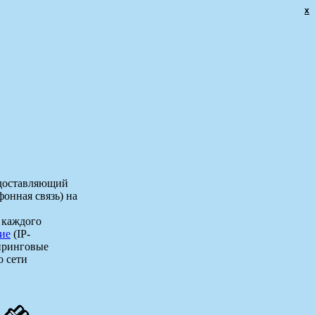
x
едоставляющий
фонная связь) на
я каждого
ие
(IP-
пиринговые
о сети